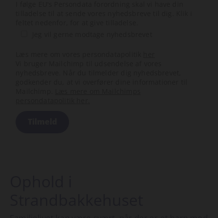
I følge EU's Persondata forordning skal vi have din
tilladelse til at sende vores nyhedsbreve til dig. Klik i
feltet nedenfor, for at give tilladelse.
Jeg vil gerne modtage nyhedsbrevet
Læs mere om vores persondatapolitik
her
Vi bruger Mailchimp til udsendelse af vores
nyhedsbreve. Når du tilmelder dig nyhedsbrevet,
godkender du, at vi overfører dine informationer til
Mailchimp.
Læs mere om Mailchimps
persondatapolitik her.
Ophold i
Strandbakkehuset
Familielivet kan være svært, når der er et barn med