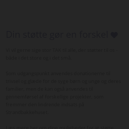
Din støtte gør en forskel

Vi vil gerne sige stor TAK til alle, der støtter til os -
både i det store og i det små.
Som udgangspunkt anvendes donationerne til
trivsel og glæde for de syge børn og unge og deres
familier, men de kan også anvendes til
gennemførsel af forskellige projekter, som
fremmer den lindrende indsats på
Strandbakkehuset.
Læs mere her
om dine muligheder for at støtte