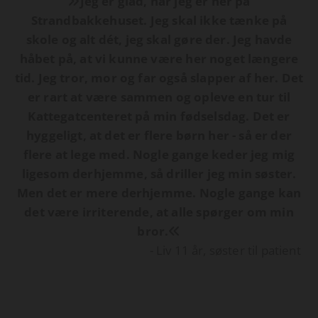
Jeg er glad, når jeg er her på

Strandbakkehuset. Jeg skal ikke tænke på
skole og alt dét, jeg skal gøre der. Jeg havde
håbet på, at vi kunne være her noget længere
tid. Jeg tror, mor og far også slapper af her. Det
er rart at være sammen og opleve en tur til
Kattegatcenteret på min fødselsdag. Det er
hyggeligt, at det er flere børn her - så er der
flere at lege med. Nogle gange keder jeg mig
ligesom derhjemme, så driller jeg min søster.
Men det er mere derhjemme. Nogle gange kan
det være irriterende, at alle spørger om min
bror.

- Liv 11 år, søster til patient