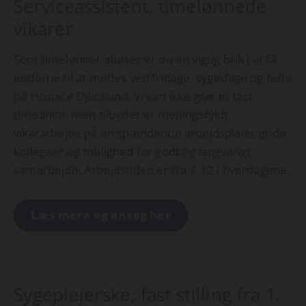
Serviceassistent, timelønnede
vikarer
Som timelønnet afløser er du en vigtig brik i at få
enderne til at mødes ved fridage, sygedage og ferie
på Hospice Djursland. Vi kan ikke give et fast
timeantal, men tilbyder et meningsfyldt
vikararbejde på en spændende arbejdsplads, gode
kollegaer og mulighed for godt og langvarigt
samarbejde. Arbejdstiden er fra 7-12 i hverdagene.
Læs mere og ansøg her
Sygeplejerske, fast stilling fra 1.