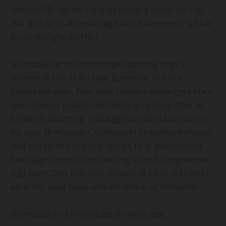
familier? Er børne- og ungehospice noget for dig?
Har du lyst til at undersøge dette nærmere? Så har
du nu muligheden NU.
Strandbakkehuset modtager børn og unge i
alderen 0-18+ år fra hele Danmark. Vi har 4
familieenheder, hvor hele familien indlægges til en
specialiseret palliativ behandling og pleje eller et
forløb til aflastning. Indlæggelsestiden kan variere
fra uger til måneder. Opholdet i Strandbakkehuset
skal styrke den enkelte familie til at overkomme
hverdagen med et livstruet og/eller livsbegrænset
sygt barn. Den palliative indsats vil være målrettet
såvel det syge barn, som forældre og søskende.
Download en funktionsbeskrivelse
her
.