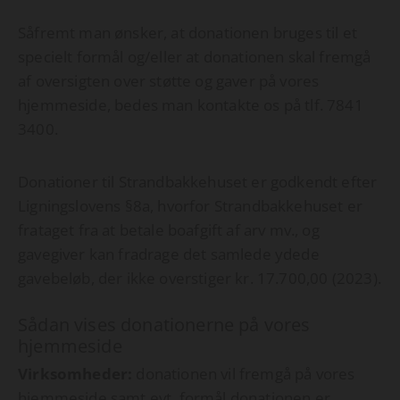
Såfremt man ønsker, at donationen bruges til et
specielt formål og/eller at donationen skal fremgå
af oversigten over støtte og gaver på vores
hjemmeside, bedes man kontakte os på tlf. 7841
3400.
Donationer til Strandbakkehuset er godkendt efter
Ligningslovens §8a, hvorfor Strandbakkehuset er
frataget fra at betale boafgift af arv mv., og
gavegiver kan fradrage det samlede ydede
gavebeløb, der ikke overstiger kr. 17.700,00 (2023).
Sådan vises donationerne på vores
hjemmeside
Virksomheder
:
donationen vil fremgå på vores
hjemmeside samt evt. formål donationen er