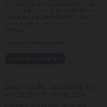
et livstruet og/eller livsbegrænset sygt barn. Eller til
formål at lindre barnet og hele familien i barnets
sidste levetid. Den palliative indsats vil være
målrettet såvel det syge barn som forældre og
søskende.
Download en funktionsbeskrivelse
her
.
Læs mere og ansøg her
Sygeplejerske, barselsvikar fra 1.
maj 2023 til 31. marts 2024
Drømmer du om tid til børn, unge og deres