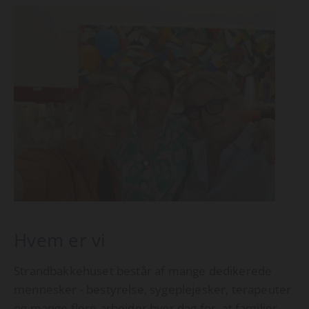
Hvem er vi
Strandbakkehuset består af mange dedikerede
mennesker - bestyrelse, sygeplejesker, terapeuter
og mange flere arbejder hver dag for, at familier