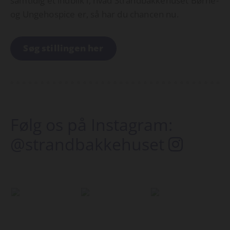
samtidig et indblik i, hvad Strandbakkehuset Børne-
og Ungehospice er, så har du chancen nu.
Søg stillingen her
Følg os på Instagram:
@strandbakkehuset
