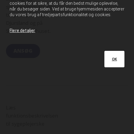
cookies for at sikre, at du får den bedst mulige oplevelse,
specialistindsats, der
når du besøger siden. Ved at bruge hjemmesiden accepterer
tilbydes på Hospice
du vores brug af tredjepartsfunktionalitet og cookies.
Djursland og på
Strandbakkehuset.
Flere detaljer
ANSØG
OK
Læs
funktionsbeskrivelsen
til sygeplejerske