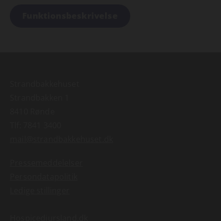
Funktionsbeskrivelse
Strandbakkehuset
Strandbakken 1
8410 Rønde
Tlf:
7841 3400
mail@strandbakkehuset.dk
Pressemeddelelser
Persondatapolitik
Ledige stillinger
Hospicedjursland.dk