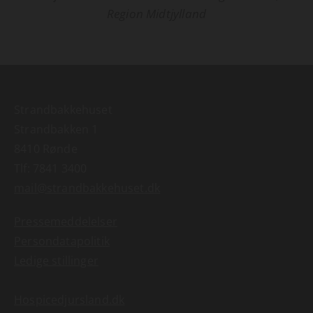
Region Midtjylland
Strandbakkehuset
Strandbakken 1
8410 Rønde
Tlf:
7841 3400
mail@strandbakkehuset.dk
Pressemeddelelser
Persondatapolitik
Ledige stillinger
Hospicedjursland.dk