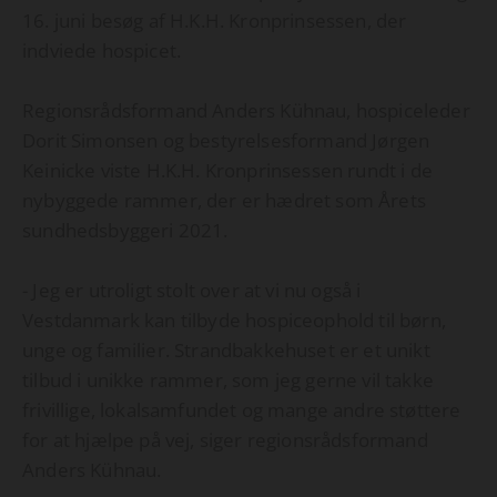
16. juni besøg af H.K.H. Kronprinsessen, der
indviede hospicet.
Regionsrådsformand Anders Kühnau, hospiceleder
Dorit Simonsen og bestyrelsesformand Jørgen
Keinicke viste H.K.H. Kronprinsessen rundt i de
nybyggede rammer, der er hædret som Årets
sundhedsbyggeri 2021.
- Jeg er utroligt stolt over at vi nu også i
Vestdanmark kan tilbyde hospiceophold til børn,
unge og familier. Strandbakkehuset er et unikt
tilbud i unikke rammer, som jeg gerne vil takke
frivillige, lokalsamfundet og mange andre støttere
for at hjælpe på vej, siger regionsrådsformand
Anders Kühnau.