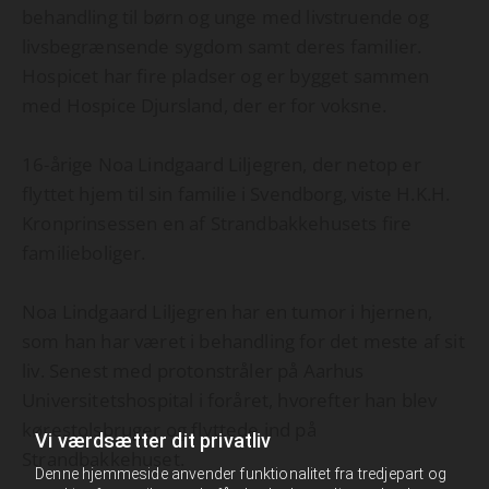
behandling til børn og unge med livstruende og
livsbegrænsende sygdom samt deres familier.
Hospicet har fire pladser og er bygget sammen
med Hospice Djursland, der er for voksne.
16-årige Noa Lindgaard Liljegren, der netop er
flyttet hjem til sin familie i Svendborg, viste H.K.H.
Kronprinsessen en af Strandbakkehusets fire
familieboliger.
Noa Lindgaard Liljegren har en tumor i hjernen,
som han har været i behandling for det meste af sit
liv. Senest med protonstråler på Aarhus
Universitetshospital i foråret, hvorefter han blev
kørestolsbruger og flyttede ind på
Vi værdsætter dit privatliv
Strandbakkehuset.
Denne hjemmeside anvender funktionalitet fra tredjepart og