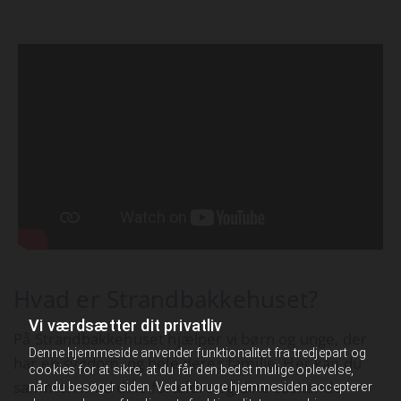
Hvad er Strandbakkehuset?
Vi værdsætter dit privatliv
På Strandbakkehuset hjælper vi børn og unge, der
Denne hjemmeside anvender funktionalitet fra tredjepart og
har en sygdom, og hele deres familie. Her kan du
cookies for at sikre, at du får den bedst mulige oplevelse,
sammen med dine forældre og dine søskende
når du besøger siden. Ved at bruge hjemmesiden accepterer