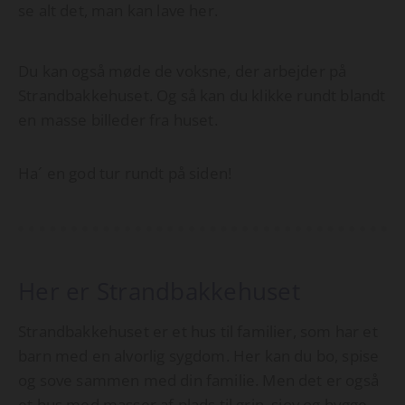
se alt det, man kan lave her.
Du kan også møde de voksne, der arbejder på
Strandbakkehuset. Og så kan du klikke rundt blandt
en masse billeder fra huset.
Ha´ en god tur rundt på siden!
Her er Strandbakkehuset
Strandbakkehuset er et hus til familier, som har et
barn med en alvorlig sygdom. Her kan du bo, spise
og sove sammen med din familie. Men det er også
et hus med masser af plads til grin, sjov og hygge.