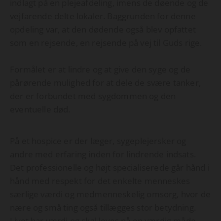
indlagt på en plejeafdeling, imens de døende og de
vejfarende delte lokaler. Baggrunden for denne
opdeling var, at den dødende også blev opfattet
som en rejsende, en rejsende på vej til Guds rige.
Formålet er at lindre og at give den syge og de
pårørende mulighed for at dele de svære tanker,
der er forbundet med sygdommen og den
eventuelle død.
På et hospice er der læger, sygeplejersker og
andre med erfaring inden for lindrende indsats.
Det professionelle og højt specialiserede går hånd i
hånd med respekt for det enkelte menneskes
særlige værdi og medmenneskelig omsorg, hvor de
nære og små ting også tillægges stor betydning.
Livet har værdi og skal leves på en værdig måde.