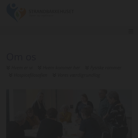
Om os
Hvem er vi
Hvem kommer her
Fysiske rammer



Hospicefilosofien
Vores værdigrundlag

