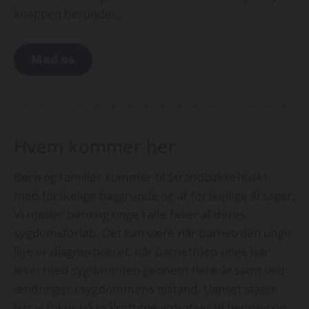
knappen herunder.
Mød os
Hvem kommer her
Børn og familier kommer til Strandbakkehuset
med forskelige baggrunde og af forskellige årsager.
Vi møder børn og unge i alle faser af deres
sygdomsforløb. Det kan være når barnet/den unge
lige er diagnosticeret, når barnet/den unge har
levet med sygdommen gennem flere år samt ved
ændringer i sygdommens tilstand. Uanset stadie
har vi fokus på målrettede indsatser til bedring og