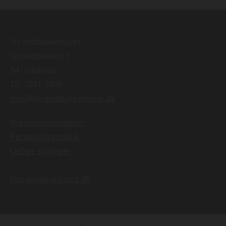
Strandbakkehuset
Strandbakken 1
8410 Rønde
Tlf:
7841 3400
mail@strandbakkehuset.dk
Pressemeddelelser
Persondatapolitik
Ledige stillinger
Hospicedjursland.dk