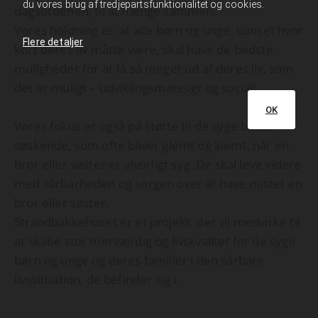
du vores brug af tredjepartsfunktionalitet og cookies.
dagsordenen, til at hænge sammen.
Vores holdning er, at alle børn og unge, uanset hvor
Flere detaljer
kort deres liv måtte være, skal have de bedste
muligheder for at få så meget ud af deres liv, som
det er muligt – udviklingsmæssigt og socialt.
OK
Vores fokus er også på støtte til de syge børns
søskende, som ofte bliver glemt og klemt, når en
bror eller søster er alvorligt syg. De skal leve videre
med sårbarheden og sorgen over at have mistet en
bror eller søster.
Strandbakkehuset er et projekt, der vil medvirke til
at skabe stor merværdig og livskvalitet for de syge
børn og unge og deres familier i den sårbare
livssituation, de befinder sig i.