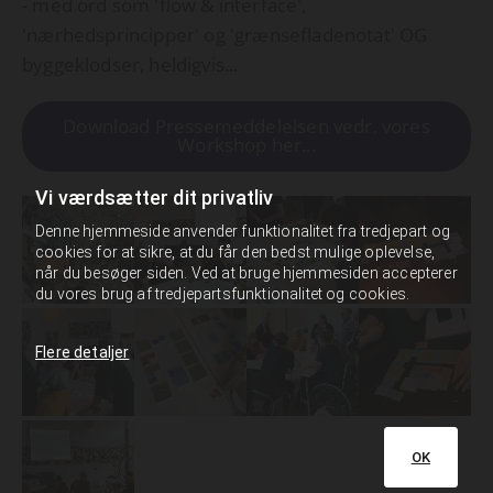
- med ord som 'flow & interface',
'nærhedsprincipper' og 'grænsefladenotat' OG
byggeklodser, heldigvis...
Download Pressemeddelelsen vedr. vores
Workshop her...
Vi værdsætter dit privatliv
Denne hjemmeside anvender funktionalitet fra tredjepart og
cookies for at sikre, at du får den bedst mulige oplevelse,
når du besøger siden. Ved at bruge hjemmesiden accepterer
du vores brug af tredjepartsfunktionalitet og cookies.
Flere detaljer
OK