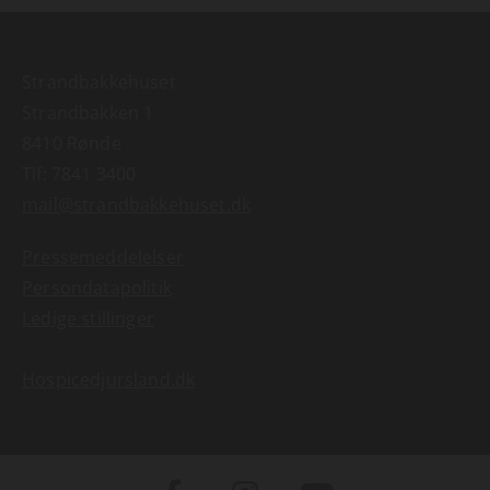
Strandbakkehuset
Strandbakken 1
8410 Rønde
Tlf:
7841 3400
mail@strandbakkehuset.dk
Pressemeddelelser
Persondatapolitik
Ledige stillinger
Hospicedjursland.dk