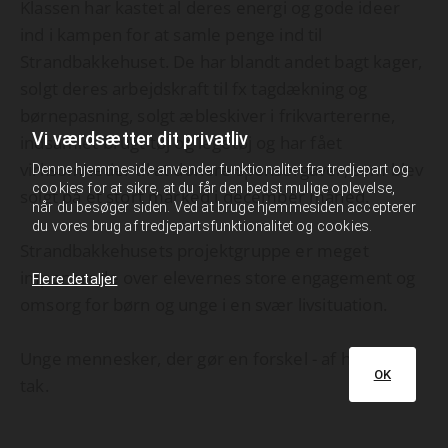
Klassen har kastet al deres energi og gode ideer
ind i kampen for at samle penge ind til
Strandbakkehuset. De har blandt andet bagt kager,
solgt deres arbejdskraft til fx tagdækning og
børnepasning, solgt æbleskiver i frikvartererne,
Vi værdsætter dit privatliv
indsamlet brugt tøj og legetøj og har fået
virksomheder til at donere sponsorgaver, som blev
Denne hjemmeside anvender funktionalitet fra tredjepart og
cookies for at sikre, at du får den bedst mulige oplevelse,
solgt på et stort marked i december måned.
når du besøger siden. Ved at bruge hjemmesiden accepterer
du vores brug af tredjepartsfunktionalitet og cookies.
Strandbakkehusets projektgruppe er meget
imponerede over elevernes store engagement og
Flere detaljer
omsorg for børn og unge i en svær livsituation.
Unge mennesker, der gør en forskel - af hjertet
OK
tak.